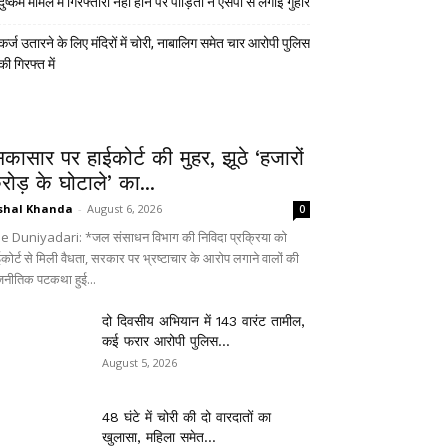
दुष्कर्म मामले में गिरफ्तारी नहीं होने पर पीड़िता ने एसपी से लगाई गुहार
कर्ज उतारने के लिए मंदिरों में चोरी, नाबालिग समेत चार आरोपी पुलिस
की गिरफ्त में
िकासार पर हाईकोर्ट की मुहर, झूठे ‘हजारों
रोड़ के घोटाले’ का...
shal Khanda
-
August 6, 2026
0
e Duniyadari: *जल संसाधन विभाग की निविदा प्रक्रिया को
ईकोर्ट से मिली वैधता, सरकार पर भ्रष्टाचार के आरोप लगाने वालों की
जनीतिक पटकथा हुई...
दो दिवसीय अभियान में 143 वारंट तामील,
कई फरार आरोपी पुलिस...
August 5, 2026
48 घंटे में चोरी की दो वारदातों का
खुलासा, महिला समेत...