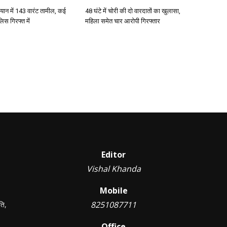
ान में 143 वारंट तामील, कई
48 घंटे में चोरी की दो वारदातों का खुलासा,
िस गिरफ्त में
महिला समेत चार आरोपी गिरफ्तार
Editor
Vishal Khanda
Mobile
8251087711
ति,
Office