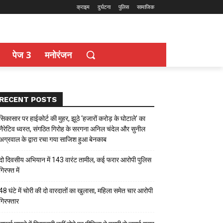
क्राइम
दुर्घटना
पुलिस
सामाजिक
पेज 3
मनोरंजन
RECENT POSTS
सिकासार पर हाईकोर्ट की मुहर, झूठे ‘हजारों करोड़ के घोटाले’ का
नैरेटिव ध्वस्त, संगठित गिरोह के सरगना अनिल चंदेल और सुनील
अग्रवाल के द्वारा रचा गया साजिश हुआ बेनकाब
दो दिवसीय अभियान में 143 वारंट तामील, कई फरार आरोपी पुलिस
गिरफ्त में
48 घंटे में चोरी की दो वारदातों का खुलासा, महिला समेत चार आरोपी
गिरफ्तार