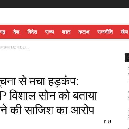
सगढ़
देश
विदेश
राज्य
शहर
कटाक्ष
राजनीति
खेल
िम्पलेक्स MD ने DSP...
चना से मचा हड़कंप:
SP विशाल सोन को बताया
़पने की साजिश का आरोप
61