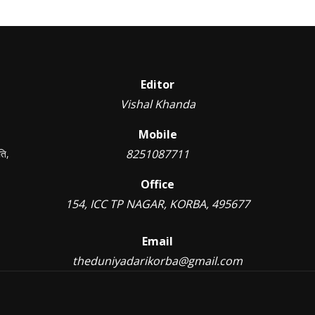
Editor
Vishal Khanda
Mobile
8251087711
ति,
Office
154, ICC TP NAGAR, KORBA, 495677
Email
theduniyadarikorba@gmail.com