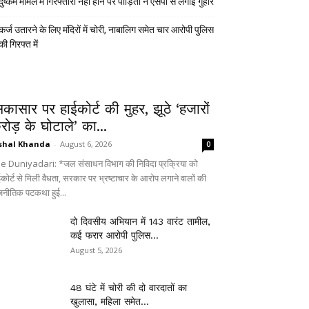
दुष्कर्म मामले में गिरफ्तारी नहीं होने पर पीड़िता ने एसपी से लगाई गुहार
कर्ज उतारने के लिए मंदिरों में चोरी, नाबालिग समेत चार आरोपी पुलिस
की गिरफ्त में
िकासार पर हाईकोर्ट की मुहर, झूठे ‘हजारों
रोड़ के घोटाले’ का...
shal Khanda
-
August 6, 2026
0
e Duniyadari: *जल संसाधन विभाग की निविदा प्रक्रिया को
ईकोर्ट से मिली वैधता, सरकार पर भ्रष्टाचार के आरोप लगाने वालों की
जनीतिक पटकथा हुई...
दो दिवसीय अभियान में 143 वारंट तामील,
कई फरार आरोपी पुलिस...
August 5, 2026
48 घंटे में चोरी की दो वारदातों का
खुलासा, महिला समेत...