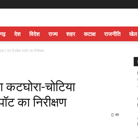
सगढ़
देश
विदेश
राज्य
शहर
कटाक्ष
राजनीति
खेल
-130 में ब्लैक स्पॉट का निरीक्षण
ा कटघोरा-चोटिया
पॉट का निरीक्षण
69