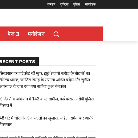
क्राइम
दुर्घटना
पुलिस
सामाजिक
पेज 3
मनोरंजन
RECENT POSTS
सिकासार पर हाईकोर्ट की मुहर, झूठे ‘हजारों करोड़ के घोटाले’ का
नैरेटिव ध्वस्त, संगठित गिरोह के सरगना अनिल चंदेल और सुनील
अग्रवाल के द्वारा रचा गया साजिश हुआ बेनकाब
दो दिवसीय अभियान में 143 वारंट तामील, कई फरार आरोपी पुलिस
गिरफ्त में
48 घंटे में चोरी की दो वारदातों का खुलासा, महिला समेत चार आरोपी
गिरफ्तार