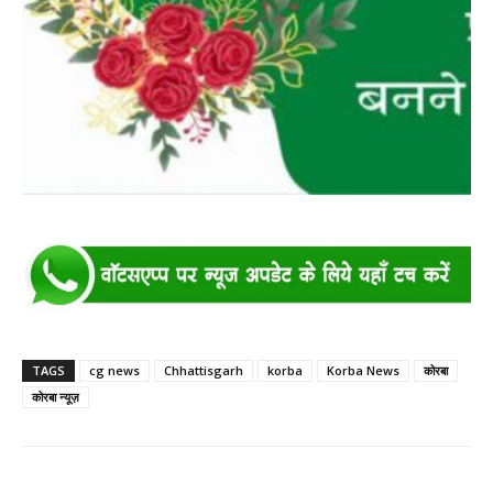
TAGS
cg news
Chhattisgarh
korba
Korba News
कोरबा
कोरबा न्यूज़