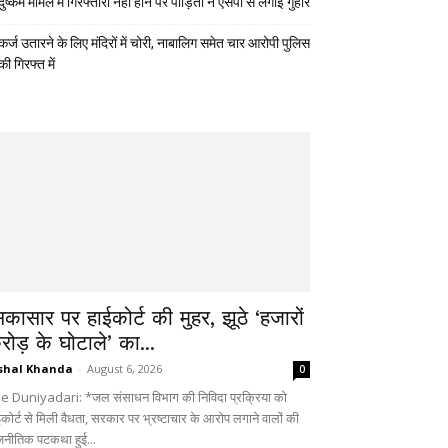
दुष्कर्म मामले में गिरफ्तारी नहीं होने पर पीड़िता ने एसपी से लगाई गुहार
कर्ज उतारने के लिए मंदिरों में चोरी, नाबालिग समेत चार आरोपी पुलिस
की गिरफ्त में
िकासार पर हाईकोर्ट की मुहर, झूठे ‘हजारों
रोड़ के घोटाले’ का...
shal Khanda
-
August 6, 2026
0
e Duniyadari: *जल संसाधन विभाग की निविदा प्रक्रिया को
ईकोर्ट से मिली वैधता, सरकार पर भ्रष्टाचार के आरोप लगाने वालों की
जनीतिक पटकथा हुई...