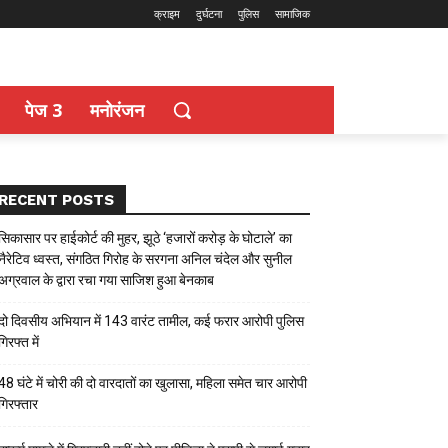
क्राइम
दुर्घटना
पुलिस
सामाजिक
पेज 3
मनोरंजन
RECENT POSTS
सिकासार पर हाईकोर्ट की मुहर, झूठे ‘हजारों करोड़ के घोटाले’ का
नैरेटिव ध्वस्त, संगठित गिरोह के सरगना अनिल चंदेल और सुनील
अग्रवाल के द्वारा रचा गया साजिश हुआ बेनकाब
दो दिवसीय अभियान में 143 वारंट तामील, कई फरार आरोपी पुलिस
गिरफ्त में
48 घंटे में चोरी की दो वारदातों का खुलासा, महिला समेत चार आरोपी
गिरफ्तार