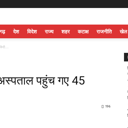
सगढ़
देश
विदेश
राज्य
शहर
कटाक्ष
राजनीति
खेल
 कैदी….
स्पताल पहुंच गए 45
196