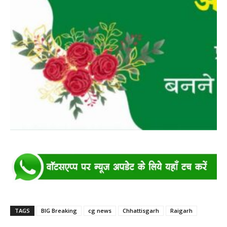
TAGS
BIG Breaking
cg news
Chhattisgarh
Raigarh