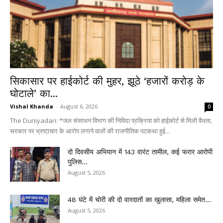
सिकासार पर हाईकोर्ट की मुहर, झूठे ‘हजारों करोड़ के
घोटाले’ का...
Vishal Khanda
-
August 6, 2026
0
The Duniyadari: *जल संसाधन विभाग की निविदा प्रक्रिया को हाईकोर्ट से मिली वैधता,
सरकार पर भ्रष्टाचार के आरोप लगाने वालों की राजनीतिक पटकथा हुई...
दो दिवसीय अभियान में 143 वारंट तामील, कई फरार आरोपी
पुलिस...
August 5, 2026
48 घंटे में चोरी की दो वारदातों का खुलासा, महिला समेत...
August 5, 2026