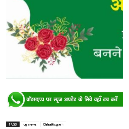
TAGS
cg news
Chhattisgarh