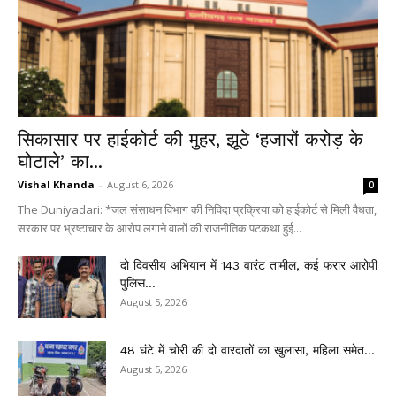
सिकासार पर हाईकोर्ट की मुहर, झूठे ‘हजारों करोड़ के
घोटाले’ का...
Vishal Khanda
-
August 6, 2026
0
The Duniyadari: *जल संसाधन विभाग की निविदा प्रक्रिया को हाईकोर्ट से मिली वैधता,
सरकार पर भ्रष्टाचार के आरोप लगाने वालों की राजनीतिक पटकथा हुई...
दो दिवसीय अभियान में 143 वारंट तामील, कई फरार आरोपी
पुलिस...
August 5, 2026
48 घंटे में चोरी की दो वारदातों का खुलासा, महिला समेत...
August 5, 2026