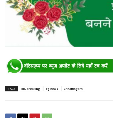
TAGS
BIG Breaking
cg news
Chhattisgarh