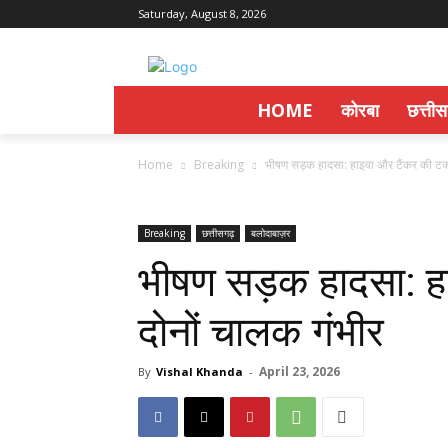
Saturday, August 8, 2026
HOME
कोरबा
छत्ती
Home
Breaking
भीषण सड़क हादसा: हाइवा और टैंकर की टक्
Breaking
छत्तीसगढ़
बलोदाबाज़र
भीषण सड़क हादसा: ह
दोनों चालक गंभीर
April 23, 2026
By
Vishal Khanda
-