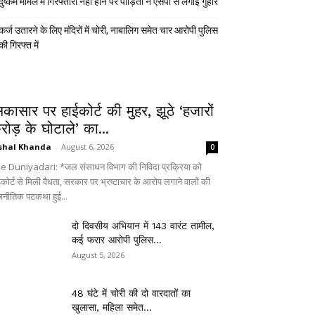
दुष्कर्म मामले में गिरफ्तारी नहीं होने पर पीड़िता ने एसपी से लगाई गुहार
कर्ज उतारने के लिए मंदिरों में चोरी, नाबालिग समेत चार आरोपी पुलिस
की गिरफ्त में
िकासार पर हाईकोर्ट की मुहर, झूठे ‘हजारों
रोड़ के घोटाले’ का...
shal Khanda
-
August 6, 2026
0
e Duniyadari: *जल संसाधन विभाग की निविदा प्रक्रिया को
ईकोर्ट से मिली वैधता, सरकार पर भ्रष्टाचार के आरोप लगाने वालों की
जनीतिक पटकथा हुई...
दो दिवसीय अभियान में 143 वारंट तामील,
कई फरार आरोपी पुलिस...
August 5, 2026
48 घंटे में चोरी की दो वारदातों का
खुलासा, महिला समेत...