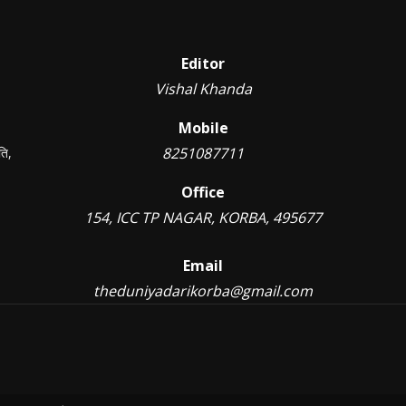
Editor
Vishal Khanda
Mobile
8251087711
ति,
Office
154, ICC TP NAGAR, KORBA, 495677
Email
theduniyadarikorba@gmail.com