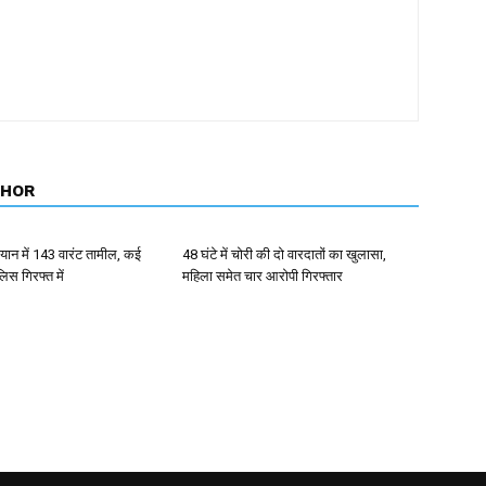
THOR
ान में 143 वारंट तामील, कई
48 घंटे में चोरी की दो वारदातों का खुलासा,
िस गिरफ्त में
महिला समेत चार आरोपी गिरफ्तार