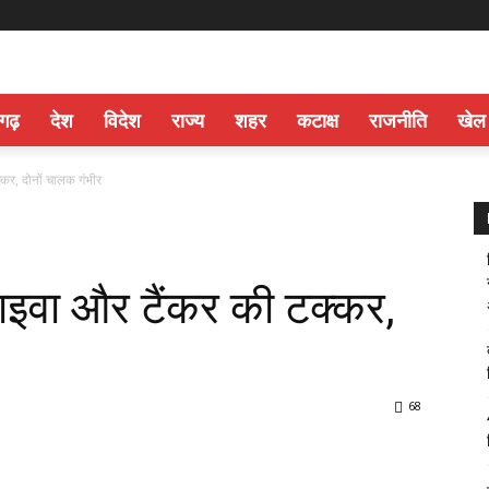
सगढ़
देश
विदेश
राज्य
शहर
कटाक्ष
राजनीति
खेल
कर, दोनों चालक गंभीर
ाइवा और टैंकर की टक्कर,
68