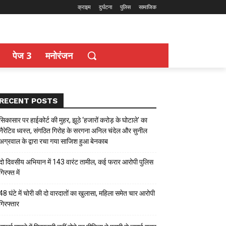
क्राइम
दुर्घटना
पुलिस
सामाजिक
पेज 3
मनोरंजन
RECENT POSTS
सिकासार पर हाईकोर्ट की मुहर, झूठे ‘हजारों करोड़ के घोटाले’ का
नैरेटिव ध्वस्त, संगठित गिरोह के सरगना अनिल चंदेल और सुनील
अग्रवाल के द्वारा रचा गया साजिश हुआ बेनकाब
दो दिवसीय अभियान में 143 वारंट तामील, कई फरार आरोपी पुलिस
गिरफ्त में
48 घंटे में चोरी की दो वारदातों का खुलासा, महिला समेत चार आरोपी
गिरफ्तार