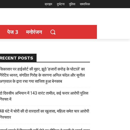
क्राइम
दुर्घटना
पुलिस
सामाजिक
पेज 3
मनोरंजन
RECENT POSTS
सिकासार पर हाईकोर्ट की मुहर, झूठे ‘हजारों करोड़ के घोटाले’ का
नैरेटिव ध्वस्त, संगठित गिरोह के सरगना अनिल चंदेल और सुनील
अग्रवाल के द्वारा रचा गया साजिश हुआ बेनकाब
दो दिवसीय अभियान में 143 वारंट तामील, कई फरार आरोपी पुलिस
गिरफ्त में
48 घंटे में चोरी की दो वारदातों का खुलासा, महिला समेत चार आरोपी
गिरफ्तार