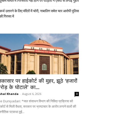
दुष्कर्म मामले में गिरफ्तारी नहीं होने पर पीड़िता ने एसपी से लगाई गुहार
कर्ज उतारने के लिए मंदिरों में चोरी, नाबालिग समेत चार आरोपी पुलिस
की गिरफ्त में
िकासार पर हाईकोर्ट की मुहर, झूठे ‘हजारों
रोड़ के घोटाले’ का...
shal Khanda
-
August 6, 2026
0
e Duniyadari: *जल संसाधन विभाग की निविदा प्रक्रिया को
ईकोर्ट से मिली वैधता, सरकार पर भ्रष्टाचार के आरोप लगाने वालों की
जनीतिक पटकथा हुई...