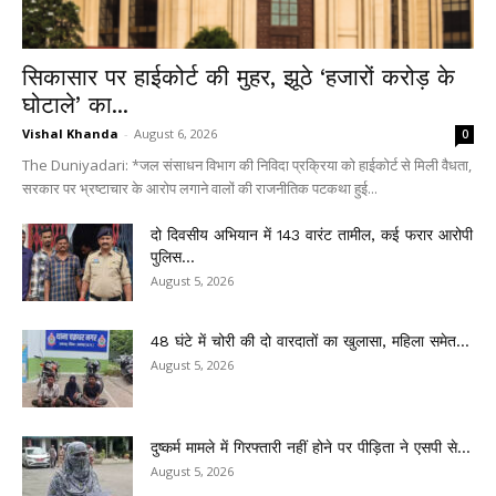
सिकासार पर हाईकोर्ट की मुहर, झूठे ‘हजारों करोड़ के
घोटाले’ का...
Vishal Khanda
-
August 6, 2026
0
The Duniyadari: *जल संसाधन विभाग की निविदा प्रक्रिया को हाईकोर्ट से मिली वैधता,
सरकार पर भ्रष्टाचार के आरोप लगाने वालों की राजनीतिक पटकथा हुई...
दो दिवसीय अभियान में 143 वारंट तामील, कई फरार आरोपी
पुलिस...
August 5, 2026
48 घंटे में चोरी की दो वारदातों का खुलासा, महिला समेत...
August 5, 2026
दुष्कर्म मामले में गिरफ्तारी नहीं होने पर पीड़िता ने एसपी से...
August 5, 2026