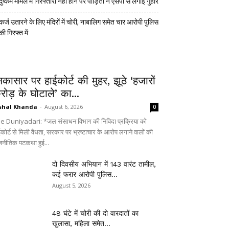
दुष्कर्म मामले में गिरफ्तारी नहीं होने पर पीड़िता ने एसपी से लगाई गुहार
कर्ज उतारने के लिए मंदिरों में चोरी, नाबालिग समेत चार आरोपी पुलिस
की गिरफ्त में
िकासार पर हाईकोर्ट की मुहर, झूठे ‘हजारों
रोड़ के घोटाले’ का...
shal Khanda
-
August 6, 2026
0
e Duniyadari: *जल संसाधन विभाग की निविदा प्रक्रिया को
ईकोर्ट से मिली वैधता, सरकार पर भ्रष्टाचार के आरोप लगाने वालों की
जनीतिक पटकथा हुई...
दो दिवसीय अभियान में 143 वारंट तामील,
कई फरार आरोपी पुलिस...
August 5, 2026
48 घंटे में चोरी की दो वारदातों का
खुलासा, महिला समेत...