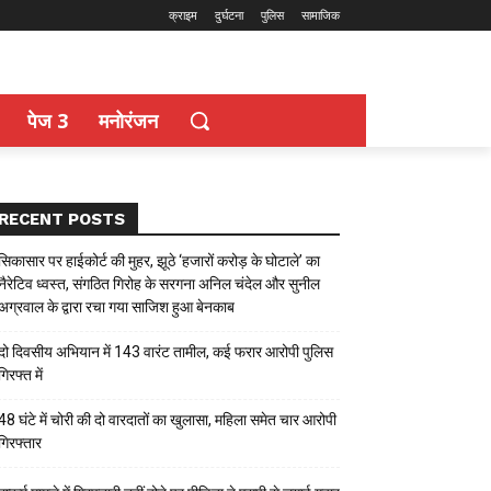
क्राइम
दुर्घटना
पुलिस
सामाजिक
पेज 3
मनोरंजन
RECENT POSTS
सिकासार पर हाईकोर्ट की मुहर, झूठे ‘हजारों करोड़ के घोटाले’ का
नैरेटिव ध्वस्त, संगठित गिरोह के सरगना अनिल चंदेल और सुनील
अग्रवाल के द्वारा रचा गया साजिश हुआ बेनकाब
दो दिवसीय अभियान में 143 वारंट तामील, कई फरार आरोपी पुलिस
गिरफ्त में
48 घंटे में चोरी की दो वारदातों का खुलासा, महिला समेत चार आरोपी
गिरफ्तार