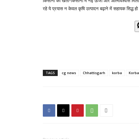
किसानों को खेती-किसानी में नई ऊर्जा और आत्मविश्वास मिल
रहे ये प्रयास न केवल कृषि उत्पादन बढ़ाने में सहायक सिद्ध हो र
TAGS
cg news
Chhattisgarh
korba
Korba