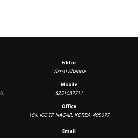
Editor
Vishal Khanda
Mobile
8251087711
ति,
Office
154, ICC TP NAGAR, KORBA, 495677
Email