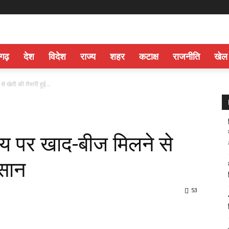
सगढ़
देश
विदेश
राज्य
शहर
कटाक्ष
राजनीति
खेल
 खेती की तैयारी हुई...
य पर खाद-बीज मिलने से
आसान
53