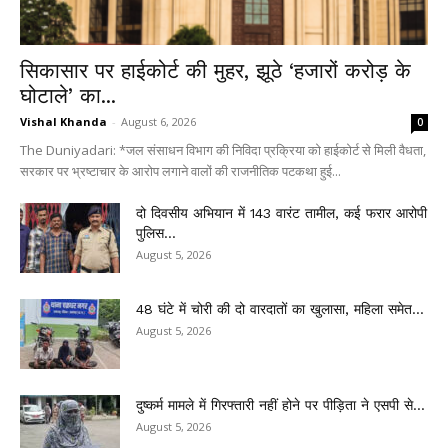
सिकासार पर हाईकोर्ट की मुहर, झूठे ‘हजारों करोड़ के
घोटाले’ का...
Vishal Khanda
-
August 6, 2026
0
The Duniyadari: *जल संसाधन विभाग की निविदा प्रक्रिया को हाईकोर्ट से मिली वैधता,
सरकार पर भ्रष्टाचार के आरोप लगाने वालों की राजनीतिक पटकथा हुई...
दो दिवसीय अभियान में 143 वारंट तामील, कई फरार आरोपी
पुलिस...
August 5, 2026
48 घंटे में चोरी की दो वारदातों का खुलासा, महिला समेत...
August 5, 2026
दुष्कर्म मामले में गिरफ्तारी नहीं होने पर पीड़िता ने एसपी से...
August 5, 2026