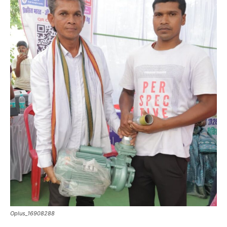
Oplus_16908288