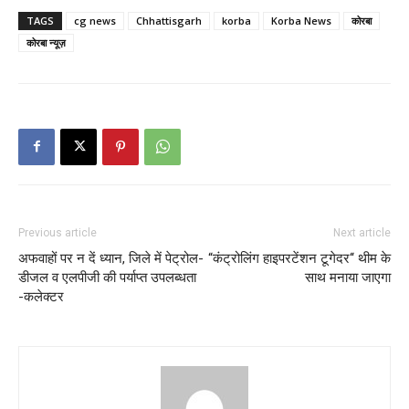
TAGS
cg news
Chhattisgarh
korba
Korba News
कोरबा
कोरबा न्यूज़
Previous article
Next article
अफवाहों पर न दें ध्यान, जिले में पेट्रोल-
“कंट्रोलिंग हाइपरटेंशन टूगेदर‘‘ थीम के
डीजल व एलपीजी की पर्याप्त उपलब्धता
साथ मनाया जाएगा
-कलेक्टर