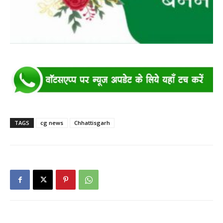
TAGS
cg news
Chhattisgarh