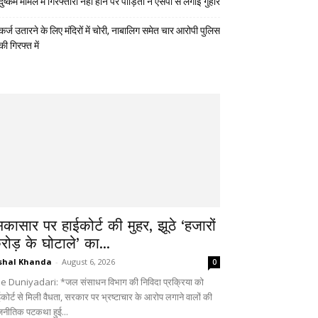
दुष्कर्म मामले में गिरफ्तारी नहीं होने पर पीड़िता ने एसपी से लगाई गुहार
कर्ज उतारने के लिए मंदिरों में चोरी, नाबालिग समेत चार आरोपी पुलिस
की गिरफ्त में
िकासार पर हाईकोर्ट की मुहर, झूठे ‘हजारों
रोड़ के घोटाले’ का...
shal Khanda
-
August 6, 2026
0
e Duniyadari: *जल संसाधन विभाग की निविदा प्रक्रिया को
ईकोर्ट से मिली वैधता, सरकार पर भ्रष्टाचार के आरोप लगाने वालों की
जनीतिक पटकथा हुई...