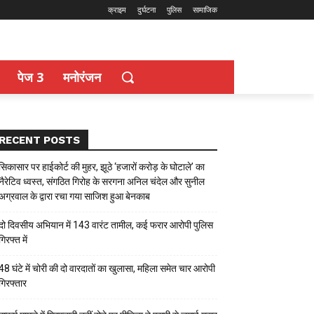
क्राइम
दुर्घटना
पुलिस
सामाजिक
पेज 3
मनोरंजन
RECENT POSTS
सिकासार पर हाईकोर्ट की मुहर, झूठे ‘हजारों करोड़ के घोटाले’ का
नैरेटिव ध्वस्त, संगठित गिरोह के सरगना अनिल चंदेल और सुनील
अग्रवाल के द्वारा रचा गया साजिश हुआ बेनकाब
दो दिवसीय अभियान में 143 वारंट तामील, कई फरार आरोपी पुलिस
गिरफ्त में
48 घंटे में चोरी की दो वारदातों का खुलासा, महिला समेत चार आरोपी
गिरफ्तार