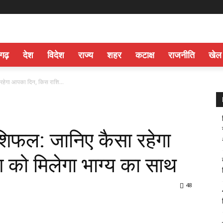
सगढ़
देश
विदेश
राज्य
शहर
कटाक्ष
राजनीति
खेल
हेगा आपका दिन, किस राशि...
िफल: जानिए कैसा रहेगा
को मिलेगा भाग्य का साथ
48