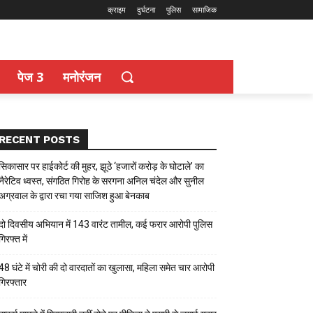
क्राइम
दुर्घटना
पुलिस
सामाजिक
पेज 3
मनोरंजन
RECENT POSTS
सिकासार पर हाईकोर्ट की मुहर, झूठे ‘हजारों करोड़ के घोटाले’ का
नैरेटिव ध्वस्त, संगठित गिरोह के सरगना अनिल चंदेल और सुनील
अग्रवाल के द्वारा रचा गया साजिश हुआ बेनकाब
दो दिवसीय अभियान में 143 वारंट तामील, कई फरार आरोपी पुलिस
गिरफ्त में
48 घंटे में चोरी की दो वारदातों का खुलासा, महिला समेत चार आरोपी
गिरफ्तार