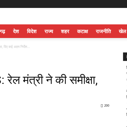
सगढ़
देश
विदेश
राज्य
शहर
कटाक्ष
राजनीति
खेल
ा, दिए कई अहम निर्देश…
 मंत्री ने की समीक्षा,
200