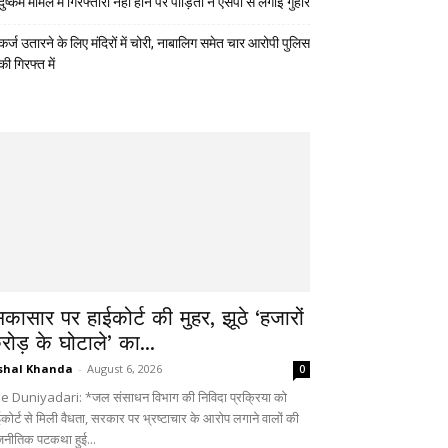
दुष्कर्म मामले में गिरफ्तारी नहीं होने पर पीड़िता ने एसपी से लगाई गुहार
कर्ज उतारने के लिए मंदिरों में चोरी, नाबालिग समेत चार आरोपी पुलिस
की गिरफ्त में
िकासार पर हाईकोर्ट की मुहर, झूठे ‘हजारों
रोड़ के घोटाले’ का...
shal Khanda
-
August 6, 2026
0
e Duniyadari: *जल संसाधन विभाग की निविदा प्रक्रिया को
ईकोर्ट से मिली वैधता, सरकार पर भ्रष्टाचार के आरोप लगाने वालों की
जनीतिक पटकथा हुई...