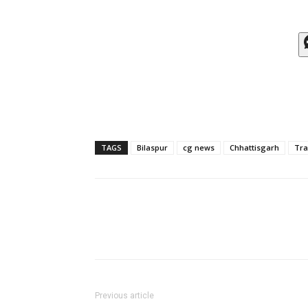
TAGS
Bilaspur
cg news
Chhattisgarh
Tra
Previous article