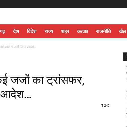
सगढ़
देश
विदेश
राज्य
शहर
कटाक्ष
राजनीति
खेल
ाईकोर्ट ने जारी किया आदेश…
जजों का ट्रांसफर,
या आदेश…
240