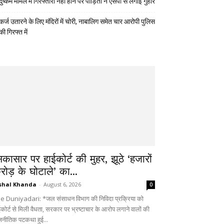
दुष्कर्म मामले में गिरफ्तारी नहीं होने पर पीड़िता ने एसपी से लगाई गुहार
कर्ज उतारने के लिए मंदिरों में चोरी, नाबालिग समेत चार आरोपी पुलिस
की गिरफ्त में
िकासार पर हाईकोर्ट की मुहर, झूठे ‘हजारों
रोड़ के घोटाले’ का...
shal Khanda
-
August 6, 2026
0
e Duniyadari: *जल संसाधन विभाग की निविदा प्रक्रिया को
ईकोर्ट से मिली वैधता, सरकार पर भ्रष्टाचार के आरोप लगाने वालों की
जनीतिक पटकथा हुई...