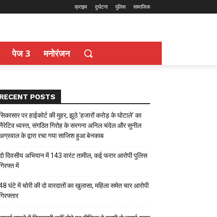
क्राइम
दुर्घटना
पुलिस
सामाजिक
पेज 3
मनोरंजन
RECENT POSTS
सिकासार पर हाईकोर्ट की मुहर, झूठे ‘हजारों करोड़ के घोटाले’ का
नैरेटिव ध्वस्त, संगठित गिरोह के सरगना अनिल चंदेल और सुनील
अग्रवाल के द्वारा रचा गया साजिश हुआ बेनकाब
दो दिवसीय अभियान में 143 वारंट तामील, कई फरार आरोपी पुलिस
गिरफ्त में
48 घंटे में चोरी की दो वारदातों का खुलासा, महिला समेत चार आरोपी
गिरफ्तार