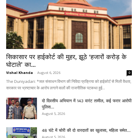
सिकासार पर हाईकोर्ट की मुहर, झूठे ‘हजारों करोड़ के
घोटाले’ का...
Vishal Khanda
-
August 6, 2026
0
The Duniyadari: *जल संसाधन विभाग की निविदा प्रक्रिया को हाईकोर्ट से मिली वैधता,
सरकार पर भ्रष्टाचार के आरोप लगाने वालों की राजनीतिक पटकथा हुई...
दो दिवसीय अभियान में 143 वारंट तामील, कई फरार आरोपी
पुलिस...
August 5, 2026
48 घंटे में चोरी की दो वारदातों का खुलासा, महिला समेत...
August 5, 2026