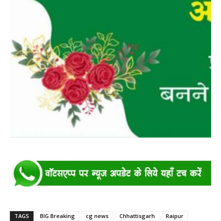
TAGS
BIG Breaking
cg news
Chhattisgarh
Raipur