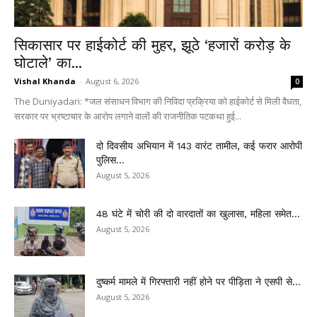
सिकासार पर हाईकोर्ट की मुहर, झूठे ‘हजारों करोड़ के
घोटाले’ का...
Vishal Khanda
-
August 6, 2026
0
The Duniyadari: *जल संसाधन विभाग की निविदा प्रक्रिया को हाईकोर्ट से मिली वैधता,
सरकार पर भ्रष्टाचार के आरोप लगाने वालों की राजनीतिक पटकथा हुई...
दो दिवसीय अभियान में 143 वारंट तामील, कई फरार आरोपी
पुलिस...
August 5, 2026
48 घंटे में चोरी की दो वारदातों का खुलासा, महिला समेत...
August 5, 2026
दुष्कर्म मामले में गिरफ्तारी नहीं होने पर पीड़िता ने एसपी से...
August 5, 2026