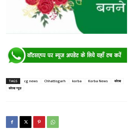
TAGS
cg news
Chhattisgarh
korba
Korba News
कोरबा
कोरबा न्यूज़