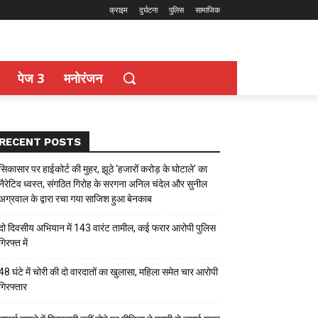
क्राइम
दुर्घटना
पुलिस
सामाजिक
पेज 3
मनोरंजन
RECENT POSTS
सिकासार पर हाईकोर्ट की मुहर, झूठे ‘हजारों करोड़ के घोटाले’ का
नैरेटिव ध्वस्त, संगठित गिरोह के सरगना अनिल चंदेल और सुनील
अग्रवाल के द्वारा रचा गया साजिश हुआ बेनकाब
दो दिवसीय अभियान में 143 वारंट तामील, कई फरार आरोपी पुलिस
गिरफ्त में
48 घंटे में चोरी की दो वारदातों का खुलासा, महिला समेत चार आरोपी
गिरफ्तार