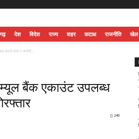
सगढ़
देश
विदेश
राज्य
शहर
कटाक्ष
राजनीति
खेल
लब्ध कराने वाले 5 आरोपी...
म्यूल बैंक एकाउंट उपलब्ध
िरफ्तार
240