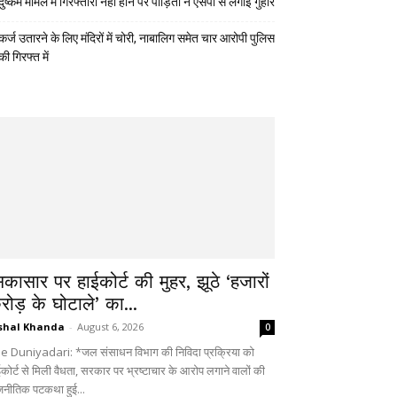
दुष्कर्म मामले में गिरफ्तारी नहीं होने पर पीड़िता ने एसपी से लगाई गुहार
कर्ज उतारने के लिए मंदिरों में चोरी, नाबालिग समेत चार आरोपी पुलिस
की गिरफ्त में
िकासार पर हाईकोर्ट की मुहर, झूठे ‘हजारों
रोड़ के घोटाले’ का...
shal Khanda
-
August 6, 2026
0
e Duniyadari: *जल संसाधन विभाग की निविदा प्रक्रिया को
ईकोर्ट से मिली वैधता, सरकार पर भ्रष्टाचार के आरोप लगाने वालों की
जनीतिक पटकथा हुई...