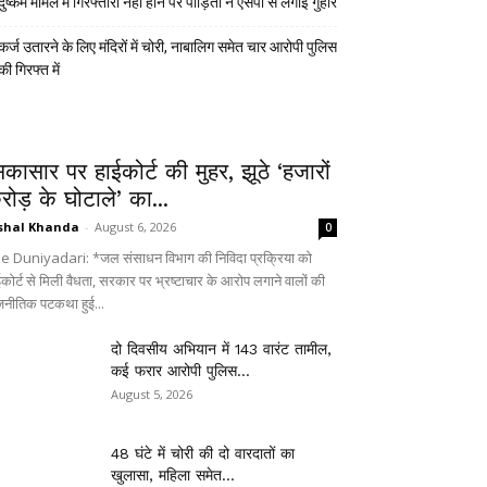
दुष्कर्म मामले में गिरफ्तारी नहीं होने पर पीड़िता ने एसपी से लगाई गुहार
कर्ज उतारने के लिए मंदिरों में चोरी, नाबालिग समेत चार आरोपी पुलिस
की गिरफ्त में
िकासार पर हाईकोर्ट की मुहर, झूठे ‘हजारों
रोड़ के घोटाले’ का...
shal Khanda
-
August 6, 2026
0
e Duniyadari: *जल संसाधन विभाग की निविदा प्रक्रिया को
ईकोर्ट से मिली वैधता, सरकार पर भ्रष्टाचार के आरोप लगाने वालों की
जनीतिक पटकथा हुई...
दो दिवसीय अभियान में 143 वारंट तामील,
कई फरार आरोपी पुलिस...
August 5, 2026
48 घंटे में चोरी की दो वारदातों का
खुलासा, महिला समेत...