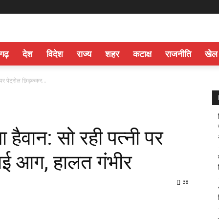
सगढ़
देश
विदेश
राज्य
शहर
कटाक्ष
राजनीति
खेल
ी पर पेट्रोल छिड़ककर...
ा हैवान: सो रही पत्नी पर
ाई आग, हालत गंभीर
38