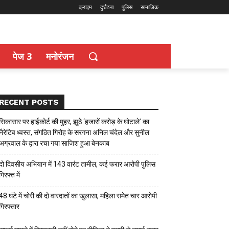
क्राइम
दुर्घटना
पुलिस
सामाजिक
पेज 3
मनोरंजन
RECENT POSTS
सिकासार पर हाईकोर्ट की मुहर, झूठे ‘हजारों करोड़ के घोटाले’ का
नैरेटिव ध्वस्त, संगठित गिरोह के सरगना अनिल चंदेल और सुनील
अग्रवाल के द्वारा रचा गया साजिश हुआ बेनकाब
दो दिवसीय अभियान में 143 वारंट तामील, कई फरार आरोपी पुलिस
गिरफ्त में
48 घंटे में चोरी की दो वारदातों का खुलासा, महिला समेत चार आरोपी
गिरफ्तार