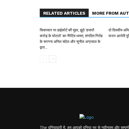
RELATED ARTICLES
MORE FROM AU
सिकासार पर हाईकोर्ट की मुहर, झूठे ‘हजारों
दो दिवसीय अभिय
करोड़ के घोटाले’ का नैरेटिव ध्वस्त, संगठित गिरोह
फरार आरोपी पुल
के सरगना अनिल चंदेल और सुनील अग्रवाल के
द्वारा...
The दुनियादारी में, हम आपको दुनिया भर से नवीनतम और सम्पूर्ण