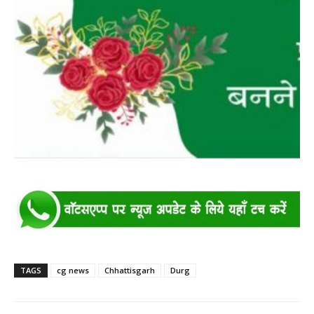
TAGS
cg news
Chhattisgarh
Durg