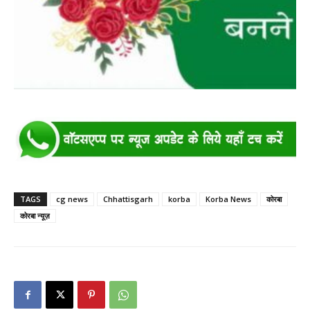
TAGS
cg news
Chhattisgarh
korba
Korba News
कोरबा
कोरबा न्यूज़