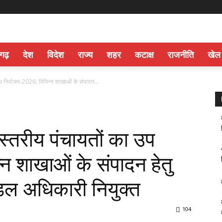
सगढ़
देश
विदेश
राज्य
शहर
कटाक्ष
राजनीति
खेल
प निर्वाचन-2026: विभिन्न शाखाओं के संपादन...
स्तरीय पंचायतों का उप
्न शाखाओं के संपादन हेतु
ल अधिकारी नियुक्त
104