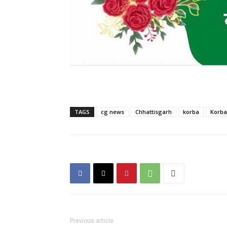
TAGS
cg news
Chhattisgarh
korba
Korba
Previous article