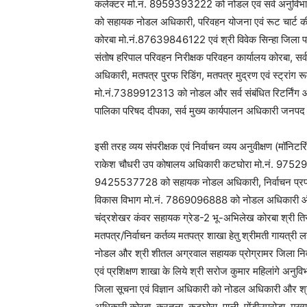
कलेक्टर मो.नं. 8959393222 को नोडल एवं सर्व अनुविभा
को सहायक नोडल अधिकारी, परिवहन योजना एवं रूट चार्ट की व
कोरबा मो.नं.87639846122 एवं श्री विवेक सिन्हा जिल
संतोष हरिपाल परिवहन निरीक्षक परिवहन कार्यालय कोरबा, स
अधिकारी, मतपत्र पु्रफ रिडिंग, मतपत्र मुद्रण एवं स्ट्रांग 
मो.नं.7389912313 को नोडल और सर्व संबंधित रिटर्निंग
पालिका परिषद दीपका, सर्व मुख्य कार्यपालन अधिकारी जनप
इसी तरह व्यय संपरीक्षक एवं निर्वाचन व्यय अनुवीक्षण (मॉनि
राकेश चौधरी उप कोषालय अधिकारी कटघोरा मो.नं. 97529
9425537728 को सहायक नोडल अधिकारी, निर्वाचन प्रपत्र
विकास विभाग मो.नं. 7869096888 को नोडल अधिकारी और श
चंद्रशेखर कंवर सहायक ग्रेड-2 भू-अभिलेख कोरबा श्री त
मतपत्र/निर्वाचन कर्तव्य मतपत्र शाखा हेतु श्रीमती गायत
नोडल और श्री शीतल अग्रवाल सहायक प्रोग्रामर जिला निर्व
एवं प्रशिक्षण शाखा के लिये श्री सरोज कुमार महिलांगे अन
जिला सूचना एवं विज्ञान अधिकारी को नोडल अधिकारी और श्री 
अधिकारी कोरबा, करतला, कटघोरा, पाली, पोंड़ीउपरोड़ा, मुख्