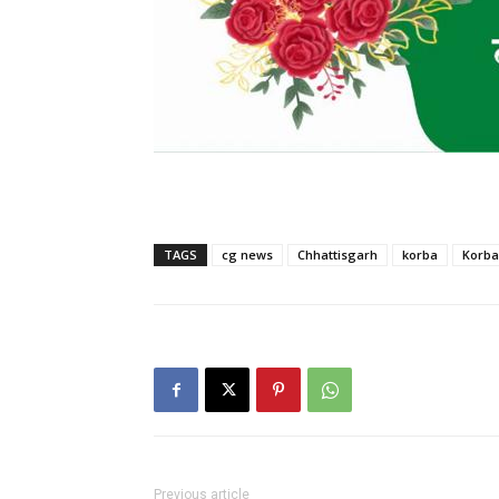
TAGS
cg news
Chhattisgarh
korba
Korba
Previous article