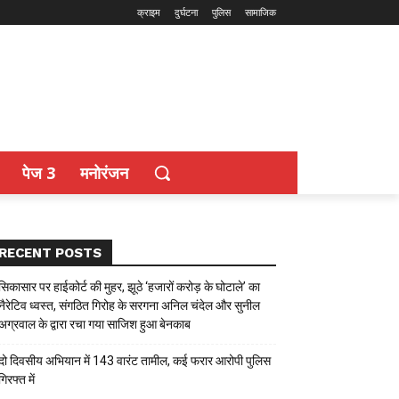
क्राइम
दुर्घटना
पुलिस
सामाजिक
पेज 3
मनोरंजन
RECENT POSTS
सिकासार पर हाईकोर्ट की मुहर, झूठे ‘हजारों करोड़ के घोटाले’ का
नैरेटिव ध्वस्त, संगठित गिरोह के सरगना अनिल चंदेल और सुनील
अग्रवाल के द्वारा रचा गया साजिश हुआ बेनकाब
दो दिवसीय अभियान में 143 वारंट तामील, कई फरार आरोपी पुलिस
गिरफ्त में