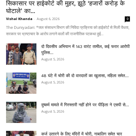
सिकासार पर हाईकोर्ट की मुहर, झूठे ‘हजारों करोड़ के
घोटाले’ का...
Vishal Khanda
-
August 6, 2026
0
The Duniyadari: *जल संसाधन विभाग की निविदा प्रक्रिया को हाईकोर्ट से मिली वैधता,
सरकार पर भ्रष्टाचार के आरोप लगाने वालों की राजनीतिक पटकथा हुई...
दो दिवसीय अभियान में 143 वारंट तामील, कई फरार आरोपी
पुलिस...
August 5, 2026
48 घंटे में चोरी की दो वारदातों का खुलासा, महिला समेत...
August 5, 2026
दुष्कर्म मामले में गिरफ्तारी नहीं होने पर पीड़िता ने एसपी से...
August 5, 2026
कर्ज उतारने के लिए मंदिरों में चोरी, नाबालिग समेत चार