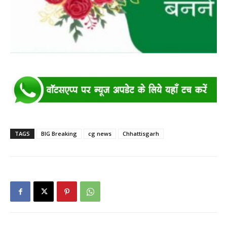
TAGS
BIG Breaking
cg news
Chhattisgarh