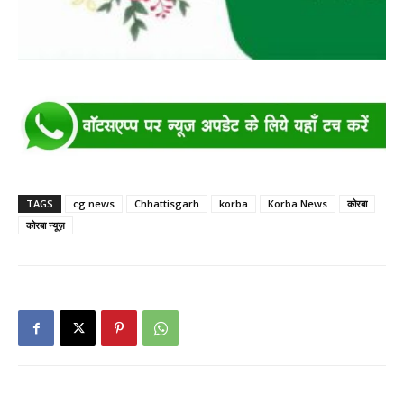
TAGS
cg news
Chhattisgarh
korba
Korba News
कोरबा
कोरबा न्यूज़