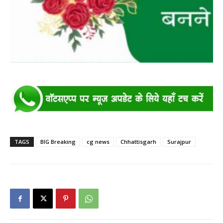
TAGS
BIG Breaking
cg news
Chhattisgarh
Surajpur