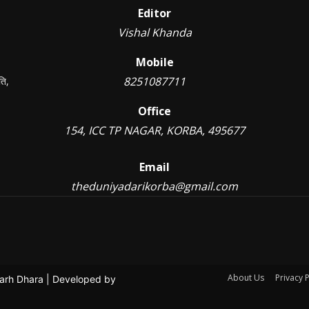
Editor
Vishal Khanda
Mobile
8251087711
ति,
Office
154, ICC TP NAGAR, KORBA, 495677
Email
theduniyadarikorba@gmail.com
About Us
Privacy P
garh Dhara | Developed by