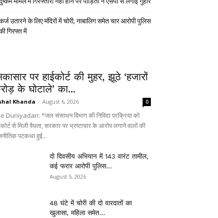
दुष्कर्म मामले में गिरफ्तारी नहीं होने पर पीड़िता ने एसपी से लगाई गुहार
कर्ज उतारने के लिए मंदिरों में चोरी, नाबालिग समेत चार आरोपी पुलिस
की गिरफ्त में
िकासार पर हाईकोर्ट की मुहर, झूठे ‘हजारों
रोड़ के घोटाले’ का...
shal Khanda
-
August 6, 2026
0
e Duniyadari: *जल संसाधन विभाग की निविदा प्रक्रिया को
ईकोर्ट से मिली वैधता, सरकार पर भ्रष्टाचार के आरोप लगाने वालों की
जनीतिक पटकथा हुई...
दो दिवसीय अभियान में 143 वारंट तामील,
कई फरार आरोपी पुलिस...
August 5, 2026
48 घंटे में चोरी की दो वारदातों का
खुलासा, महिला समेत...