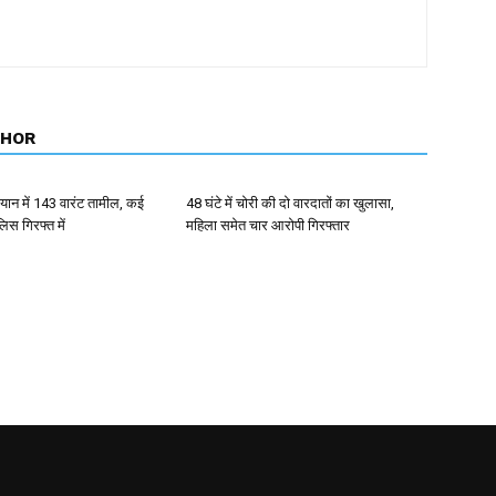
THOR
ान में 143 वारंट तामील, कई
48 घंटे में चोरी की दो वारदातों का खुलासा,
िस गिरफ्त में
महिला समेत चार आरोपी गिरफ्तार