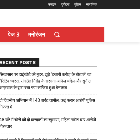
क्राइम
दुर्घटना
पुलिस
सामाजिक
पेज 3
मनोरंजन
RECENT POSTS
सिकासार पर हाईकोर्ट की मुहर, झूठे ‘हजारों करोड़ के घोटाले’ का
नैरेटिव ध्वस्त, संगठित गिरोह के सरगना अनिल चंदेल और सुनील
अग्रवाल के द्वारा रचा गया साजिश हुआ बेनकाब
दो दिवसीय अभियान में 143 वारंट तामील, कई फरार आरोपी पुलिस
गिरफ्त में
48 घंटे में चोरी की दो वारदातों का खुलासा, महिला समेत चार आरोपी
गिरफ्तार