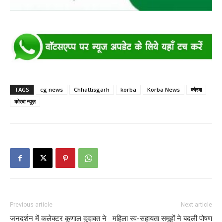
TAGS
cg news
Chhattisgarh
korba
Korba News
कोरबा
कोरबा न्यूज़
Previous article
Next article
जनदर्शन में कलेक्टर कुणाल दुदावत ने
महिला स्व-सहायता समूहों ने बदली पोषण