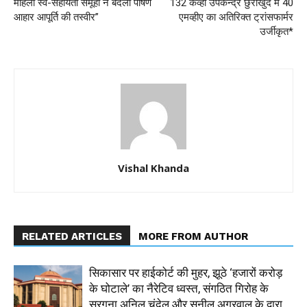
महिला स्व-सहायता समूहों ने बदली पोषण
132 केव्ही उपकेन्द्र छुरीखुर्द में 40
आहार आपूर्ति की तस्वीर”
एमव्हीए का अतिरिक्त ट्रांसफार्मर
उर्जीकृत*
Vishal Khanda
RELATED ARTICLES
MORE FROM AUTHOR
सिकासार पर हाईकोर्ट की मुहर, झूठे ‘हजारों करोड़
के घोटाले’ का नैरेटिव ध्वस्त, संगठित गिरोह के
सरगना अनिल चंदेल और सुनील अग्रवाल के द्वारा...