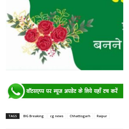
TAGS
BIG Breaking
cg news
Chhattisgarh
Raipur