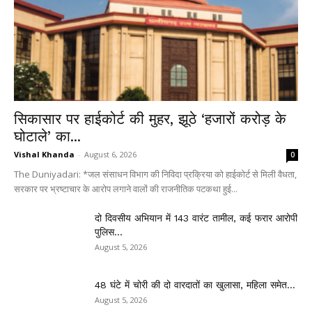
सिकासार पर हाईकोर्ट की मुहर, झूठे ‘हजारों करोड़ के
घोटाले’ का...
Vishal Khanda
-
August 6, 2026
0
The Duniyadari: *जल संसाधन विभाग की निविदा प्रक्रिया को हाईकोर्ट से मिली वैधता,
सरकार पर भ्रष्टाचार के आरोप लगाने वालों की राजनीतिक पटकथा हुई...
दो दिवसीय अभियान में 143 वारंट तामील, कई फरार आरोपी
पुलिस...
August 5, 2026
48 घंटे में चोरी की दो वारदातों का खुलासा, महिला समेत...
August 5, 2026