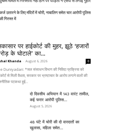
दुष्कर्म मामले में गिरफ्तारी नहीं होने पर पीड़िता ने एसपी से लगाई गुहार
कर्ज उतारने के लिए मंदिरों में चोरी, नाबालिग समेत चार आरोपी पुलिस
की गिरफ्त में
िकासार पर हाईकोर्ट की मुहर, झूठे ‘हजारों
रोड़ के घोटाले’ का...
shal Khanda
-
August 6, 2026
0
e Duniyadari: *जल संसाधन विभाग की निविदा प्रक्रिया को
ईकोर्ट से मिली वैधता, सरकार पर भ्रष्टाचार के आरोप लगाने वालों की
जनीतिक पटकथा हुई...
दो दिवसीय अभियान में 143 वारंट तामील,
कई फरार आरोपी पुलिस...
August 5, 2026
48 घंटे में चोरी की दो वारदातों का
खुलासा, महिला समेत...