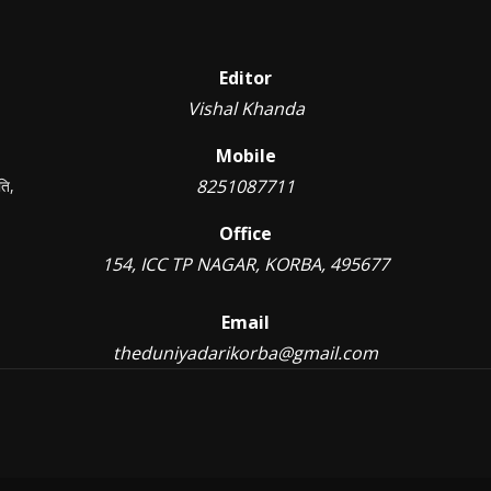
Editor
Vishal Khanda
Mobile
8251087711
ति,
Office
154, ICC TP NAGAR, KORBA, 495677
Email
theduniyadarikorba@gmail.com