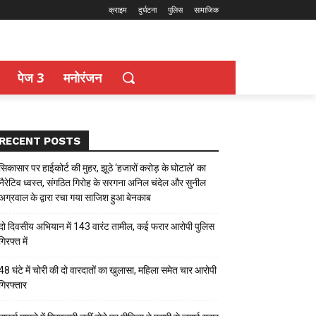
क्राइम
दुर्घटना
पुलिस
सामाजिक
पेज 3
मनोरंजन
RECENT POSTS
सिकासार पर हाईकोर्ट की मुहर, झूठे ‘हजारों करोड़ के घोटाले’ का
नैरेटिव ध्वस्त, संगठित गिरोह के सरगना अनिल चंदेल और सुनील
अग्रवाल के द्वारा रचा गया साजिश हुआ बेनकाब
दो दिवसीय अभियान में 143 वारंट तामील, कई फरार आरोपी पुलिस
गिरफ्त में
48 घंटे में चोरी की दो वारदातों का खुलासा, महिला समेत चार आरोपी
गिरफ्तार