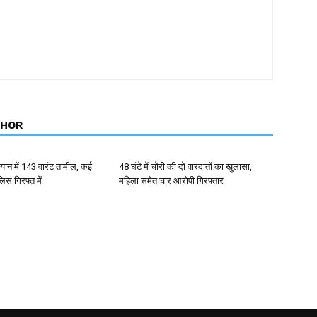
THOR
ान में 143 वारंट तामील, कई
48 घंटे में चोरी की दो वारदातों का खुलासा,
िस गिरफ्त में
महिला समेत चार आरोपी गिरफ्तार