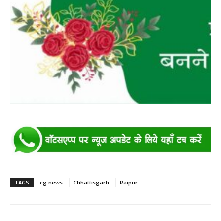
TAGS
cg news
Chhattisgarh
Raipur