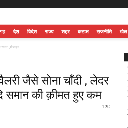
सगढ़
देश
विदेश
राज्य
शहर
कटाक्ष
राजनीति
खेल
े समान ,मोबाइल...
री जैसे सोना चाँदी , लेदर
ि समान की क़ीमत हुए कम
325