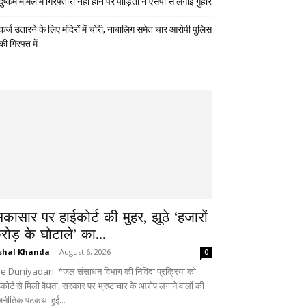
दुष्कर्म मामले में गिरफ्तारी नहीं होने पर पीड़िता ने एसपी से लगाई गुहार
कर्ज उतारने के लिए मंदिरों में चोरी, नाबालिग समेत चार आरोपी पुलिस
की गिरफ्त में
िकासार पर हाईकोर्ट की मुहर, झूठे ‘हजारों
रोड़ के घोटाले’ का...
shal Khanda
-
August 6, 2026
0
e Duniyadari: *जल संसाधन विभाग की निविदा प्रक्रिया को
ईकोर्ट से मिली वैधता, सरकार पर भ्रष्टाचार के आरोप लगाने वालों की
जनीतिक पटकथा हुई...