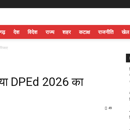
सगढ़
देश
विदेश
राज्य
शहर
कटाक्ष
राजनीति
खेल
रिजल्ट
िया DPEd 2026 का
49