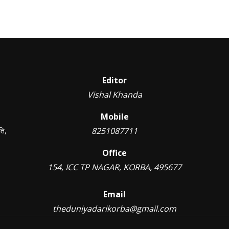
Editor
Vishal Khanda
Mobile
8251087711
ति,
Office
154, ICC TP NAGAR, KORBA, 495677
Email
theduniyadarikorba@gmail.com