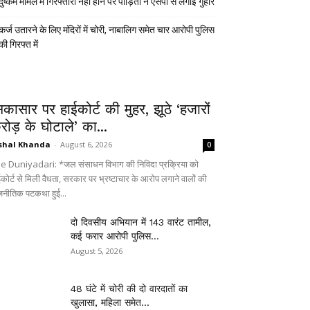
दुष्कर्म मामले में गिरफ्तारी नहीं होने पर पीड़िता ने एसपी से लगाई गुहार
कर्ज उतारने के लिए मंदिरों में चोरी, नाबालिग समेत चार आरोपी पुलिस
की गिरफ्त में
िकासार पर हाईकोर्ट की मुहर, झूठे ‘हजारों
रोड़ के घोटाले’ का...
shal Khanda
-
August 6, 2026
0
e Duniyadari: *जल संसाधन विभाग की निविदा प्रक्रिया को
ईकोर्ट से मिली वैधता, सरकार पर भ्रष्टाचार के आरोप लगाने वालों की
जनीतिक पटकथा हुई...
दो दिवसीय अभियान में 143 वारंट तामील,
कई फरार आरोपी पुलिस...
August 5, 2026
48 घंटे में चोरी की दो वारदातों का
खुलासा, महिला समेत...