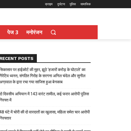
क्राइम
दुर्घटना
पुलिस
सामाजिक
पेज 3
मनोरंजन
RECENT POSTS
सिकासार पर हाईकोर्ट की मुहर, झूठे ‘हजारों करोड़ के घोटाले’ का
नैरेटिव ध्वस्त, संगठित गिरोह के सरगना अनिल चंदेल और सुनील
अग्रवाल के द्वारा रचा गया साजिश हुआ बेनकाब
दो दिवसीय अभियान में 143 वारंट तामील, कई फरार आरोपी पुलिस
गिरफ्त में
48 घंटे में चोरी की दो वारदातों का खुलासा, महिला समेत चार आरोपी
गिरफ्तार