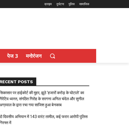
क्राइम
दुर्घटना
पुलिस
सामाजिक
पेज 3
मनोरंजन
RECENT POSTS
सिकासार पर हाईकोर्ट की मुहर, झूठे ‘हजारों करोड़ के घोटाले’ का
नैरेटिव ध्वस्त, संगठित गिरोह के सरगना अनिल चंदेल और सुनील
अग्रवाल के द्वारा रचा गया साजिश हुआ बेनकाब
दो दिवसीय अभियान में 143 वारंट तामील, कई फरार आरोपी पुलिस
गिरफ्त में