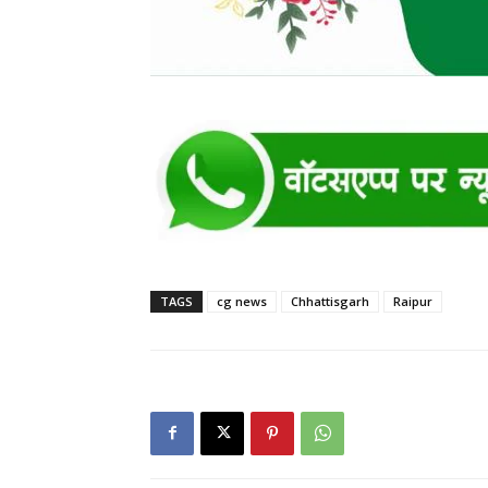
TAGS
cg news
Chhattisgarh
Raipur