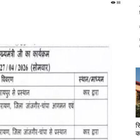
88
स
क