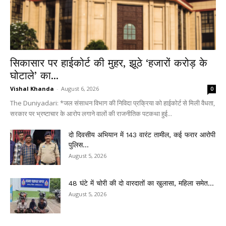
सिकासार पर हाईकोर्ट की मुहर, झूठे ‘हजारों करोड़ के
घोटाले’ का...
Vishal Khanda
-
August 6, 2026
0
The Duniyadari: *जल संसाधन विभाग की निविदा प्रक्रिया को हाईकोर्ट से मिली वैधता,
सरकार पर भ्रष्टाचार के आरोप लगाने वालों की राजनीतिक पटकथा हुई...
दो दिवसीय अभियान में 143 वारंट तामील, कई फरार आरोपी
पुलिस...
August 5, 2026
48 घंटे में चोरी की दो वारदातों का खुलासा, महिला समेत...
August 5, 2026