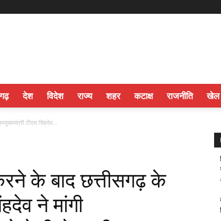
सगढ़
देश
विदेश
राज्य
शहर
कटाक्ष
राजनीति
खेल
मुख्यमंत्री टीएस सिंहदेव...
ने के बाद छत्तीसगढ़ के
हदेव ने मांगी