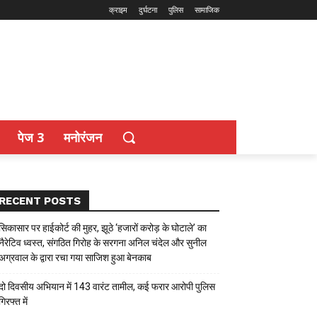
क्राइम
दुर्घटना
पुलिस
सामाजिक
पेज 3
मनोरंजन
RECENT POSTS
सिकासार पर हाईकोर्ट की मुहर, झूठे ‘हजारों करोड़ के घोटाले’ का
नैरेटिव ध्वस्त, संगठित गिरोह के सरगना अनिल चंदेल और सुनील
अग्रवाल के द्वारा रचा गया साजिश हुआ बेनकाब
दो दिवसीय अभियान में 143 वारंट तामील, कई फरार आरोपी पुलिस
गिरफ्त में