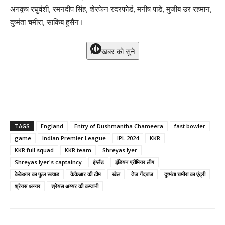
अंगकृष रघुवंशी, रमनदीप सिंह, शेरफेन रदरफोर्ड, मनीष पांडे, मुजीब उर रहमान,
दुष्मंता चमीरा, साकिब हुसैन।
खबर को सुने
TAGS
England
Entry of Dushmantha Chameera
fast bowler
game
Indian Premier League
IPL 2024
KKR
KKR full squad
KKR team
Shreyas Iyer
Shreyas Iyer's captaincy
इंग्लैंड
इंडियन प्रीमियर लीग
केकेआर का फुल स्क्वाड
केकेआर की टीम
खेल
तेज गेंदबाज
दुष्मंता चमीरा का एंट्री
श्रेयस अय्यर
श्रेयस अय्यर की कप्तानी