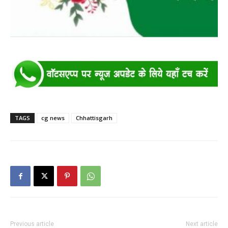
TAGS
cg news
Chhattisgarh
Previous article
Next article