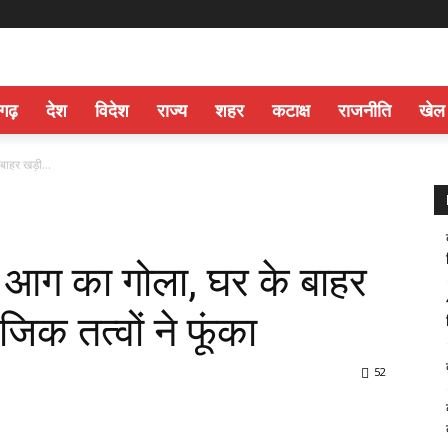
सगढ़
देश
विदेश
राज्य
शहर
कटाक्ष
राजनीति
खेल
ाहर खड़ी...
 आग का गोला, घर के बाहर
क तत्वों ने फूंका
52