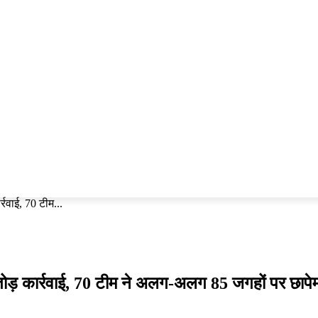
शहर
कटाक्ष
राजनीति
खेल
पेज 3
मनोरंजन
रवाई, 70 टीम...
ड़ कार्रवाई, 70 टीम ने अलग-अलग 85 जगहों पर छापेम