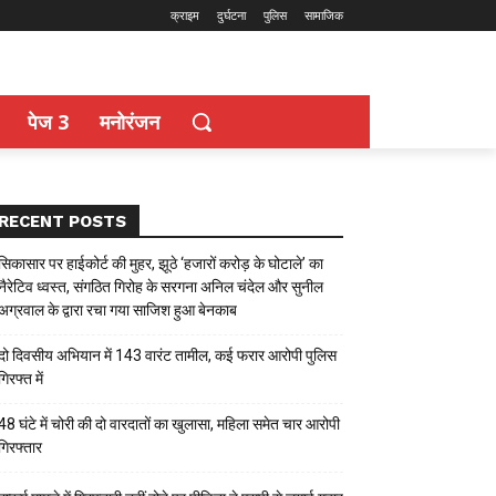
क्राइम
दुर्घटना
पुलिस
सामाजिक
पेज 3
मनोरंजन
RECENT POSTS
सिकासार पर हाईकोर्ट की मुहर, झूठे ‘हजारों करोड़ के घोटाले’ का
नैरेटिव ध्वस्त, संगठित गिरोह के सरगना अनिल चंदेल और सुनील
अग्रवाल के द्वारा रचा गया साजिश हुआ बेनकाब
दो दिवसीय अभियान में 143 वारंट तामील, कई फरार आरोपी पुलिस
गिरफ्त में
48 घंटे में चोरी की दो वारदातों का खुलासा, महिला समेत चार आरोपी
गिरफ्तार