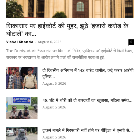
सिकासार पर हाईकोर्ट की मुहर, झूठे ‘हजारों करोड़ के
घोटाले’ का...
Vishal Khanda
-
August 6, 2026
0
The Duniyadari: *जल संसाधन विभाग की निविदा प्रक्रिया को हाईकोर्ट से मिली वैधता,
सरकार पर भ्रष्टाचार के आरोप लगाने वालों की राजनीतिक पटकथा हुई...
दो दिवसीय अभियान में 143 वारंट तामील, कई फरार आरोपी
पुलिस...
August 5, 2026
48 घंटे में चोरी की दो वारदातों का खुलासा, महिला समेत...
August 5, 2026
दुष्कर्म मामले में गिरफ्तारी नहीं होने पर पीड़िता ने एसपी से...
August 5, 2026