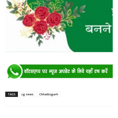
TAGS
cg news
Chhattisgarh