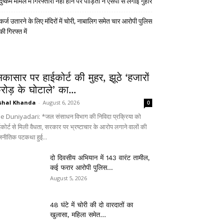
दुष्कर्म मामले में गिरफ्तारी नहीं होने पर पीड़िता ने एसपी से लगाई गुहार
कर्ज उतारने के लिए मंदिरों में चोरी, नाबालिग समेत चार आरोपी पुलिस
की गिरफ्त में
िकासार पर हाईकोर्ट की मुहर, झूठे ‘हजारों
रोड़ के घोटाले’ का...
shal Khanda
-
August 6, 2026
0
e Duniyadari: *जल संसाधन विभाग की निविदा प्रक्रिया को
ईकोर्ट से मिली वैधता, सरकार पर भ्रष्टाचार के आरोप लगाने वालों की
जनीतिक पटकथा हुई...
दो दिवसीय अभियान में 143 वारंट तामील,
कई फरार आरोपी पुलिस...
August 5, 2026
48 घंटे में चोरी की दो वारदातों का
खुलासा, महिला समेत...