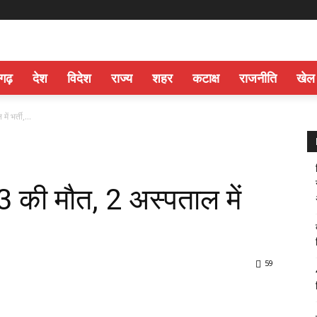
सगढ़
देश
विदेश
राज्य
शहर
कटाक्ष
राजनीति
खेल
ं भर्ती,...
: 3 की मौत, 2 अस्पताल में
59