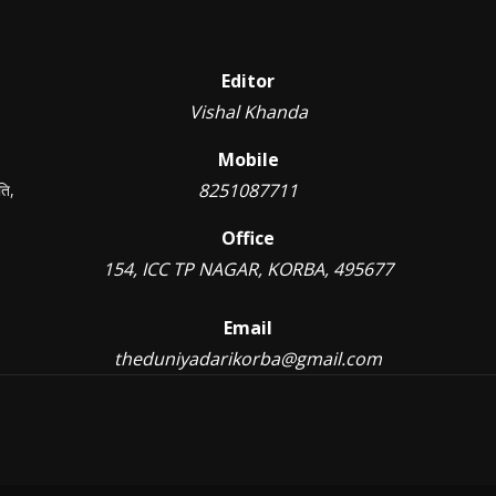
Editor
Vishal Khanda
Mobile
8251087711
ति,
Office
154, ICC TP NAGAR, KORBA, 495677
Email
theduniyadarikorba@gmail.com