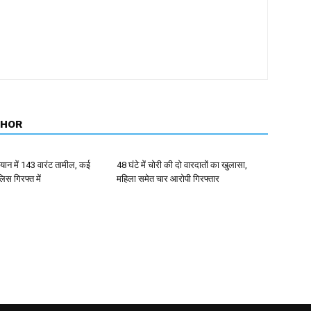
THOR
ान में 143 वारंट तामील, कई
48 घंटे में चोरी की दो वारदातों का खुलासा,
िस गिरफ्त में
महिला समेत चार आरोपी गिरफ्तार