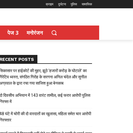
क्राइम
दुर्घटना
पुलिस
सामाजिक
पेज 3
मनोरंजन
RECENT POSTS
सिकासार पर हाईकोर्ट की मुहर, झूठे ‘हजारों करोड़ के घोटाले’ का
नैरेटिव ध्वस्त, संगठित गिरोह के सरगना अनिल चंदेल और सुनील
अग्रवाल के द्वारा रचा गया साजिश हुआ बेनकाब
दो दिवसीय अभियान में 143 वारंट तामील, कई फरार आरोपी पुलिस
गिरफ्त में
48 घंटे में चोरी की दो वारदातों का खुलासा, महिला समेत चार आरोपी
गिरफ्तार