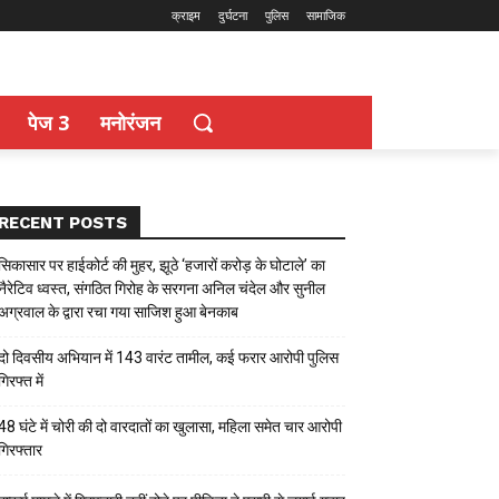
क्राइम
दुर्घटना
पुलिस
सामाजिक
पेज 3
मनोरंजन
RECENT POSTS
सिकासार पर हाईकोर्ट की मुहर, झूठे ‘हजारों करोड़ के घोटाले’ का
नैरेटिव ध्वस्त, संगठित गिरोह के सरगना अनिल चंदेल और सुनील
अग्रवाल के द्वारा रचा गया साजिश हुआ बेनकाब
दो दिवसीय अभियान में 143 वारंट तामील, कई फरार आरोपी पुलिस
गिरफ्त में
48 घंटे में चोरी की दो वारदातों का खुलासा, महिला समेत चार आरोपी
गिरफ्तार