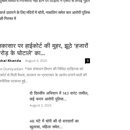
दुष्कर्म मामले में गिरफ्तारी नहीं होने पर पीड़िता ने एसपी से लगाई गुहार
कर्ज उतारने के लिए मंदिरों में चोरी, नाबालिग समेत चार आरोपी पुलिस
की गिरफ्त में
िकासार पर हाईकोर्ट की मुहर, झूठे ‘हजारों
रोड़ के घोटाले’ का...
shal Khanda
-
August 6, 2026
0
e Duniyadari: *जल संसाधन विभाग की निविदा प्रक्रिया को
ईकोर्ट से मिली वैधता, सरकार पर भ्रष्टाचार के आरोप लगाने वालों की
जनीतिक पटकथा हुई...
दो दिवसीय अभियान में 143 वारंट तामील,
कई फरार आरोपी पुलिस...
August 5, 2026
48 घंटे में चोरी की दो वारदातों का
खुलासा, महिला समेत...