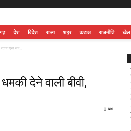
सगढ़
देश
विदेश
राज्य
शहर
कटाक्ष
राजनीति
खेल
ी, बताया ऐसा सच…
 धमकी देने वाली बीवी,
186