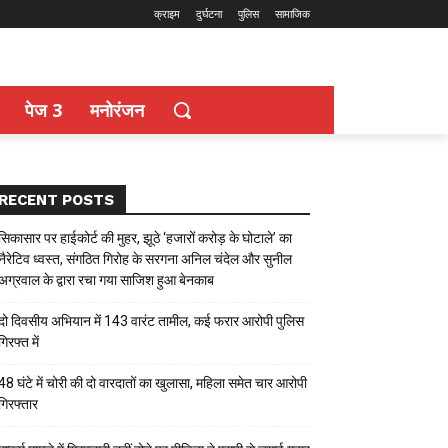
क्राइम
दुर्घटना
पुलिस
सामाजिक
पेज 3
मनोरंजन
RECENT POSTS
सिकासार पर हाईकोर्ट की मुहर, झूठे ‘हजारों करोड़ के घोटाले’ का
नैरेटिव ध्वस्त, संगठित गिरोह के सरगना अनिल चंदेल और सुनील
अग्रवाल के द्वारा रचा गया साजिश हुआ बेनकाब
दो दिवसीय अभियान में 143 वारंट तामील, कई फरार आरोपी पुलिस
गिरफ्त में
48 घंटे में चोरी की दो वारदातों का खुलासा, महिला समेत चार आरोपी
गिरफ्तार