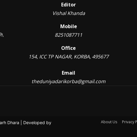
Editor
Vishal Khanda
Mobile
8251087711
ति,
Office
154, ICC TP NAGAR, KORBA, 495677
Email
theduniyadarikorba@gmail.com
About Us
Privacy P
garh Dhara | Developed by