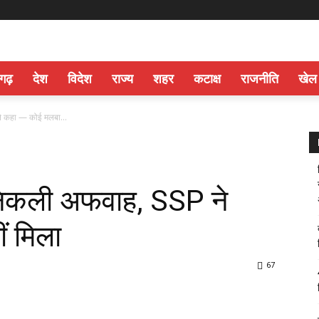
सगढ़
देश
विदेश
राज्य
शहर
कटाक्ष
राजनीति
खेल
ने कहा — कोई मलबा...
 निकली अफवाह, SSP ने
ं मिला
67