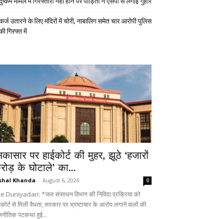
दुष्कर्म मामले में गिरफ्तारी नहीं होने पर पीड़िता ने एसपी से लगाई गुहार
कर्ज उतारने के लिए मंदिरों में चोरी, नाबालिग समेत चार आरोपी पुलिस
की गिरफ्त में
िकासार पर हाईकोर्ट की मुहर, झूठे ‘हजारों
रोड़ के घोटाले’ का...
shal Khanda
-
August 6, 2026
0
e Duniyadari: *जल संसाधन विभाग की निविदा प्रक्रिया को
ईकोर्ट से मिली वैधता, सरकार पर भ्रष्टाचार के आरोप लगाने वालों की
जनीतिक पटकथा हुई...