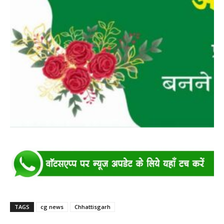
TAGS
cg news
Chhattisgarh