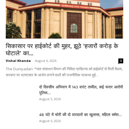
सिकासार पर हाईकोर्ट की मुहर, झूठे ‘हजारों करोड़ के
घोटाले’ का...
Vishal Khanda
-
August 6, 2026
0
The Duniyadari: *जल संसाधन विभाग की निविदा प्रक्रिया को हाईकोर्ट से मिली वैधता,
सरकार पर भ्रष्टाचार के आरोप लगाने वालों की राजनीतिक पटकथा हुई...
दो दिवसीय अभियान में 143 वारंट तामील, कई फरार आरोपी
पुलिस...
August 5, 2026
48 घंटे में चोरी की दो वारदातों का खुलासा, महिला समेत...
August 5, 2026