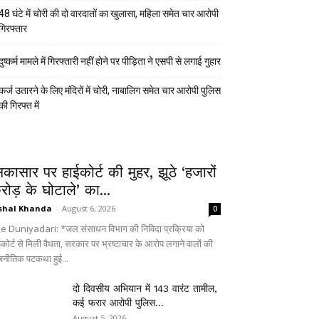
48 घंटे में चोरी की दो वारदातों का खुलासा, महिला समेत चार आरोपी
गिरफ्तार
दुष्कर्म मामले में गिरफ्तारी नहीं होने पर पीड़िता ने एसपी से लगाई गुहार
कर्ज उतारने के लिए मंदिरों में चोरी, नाबालिग समेत चार आरोपी पुलिस
की गिरफ्त में
िकासार पर हाईकोर्ट की मुहर, झूठे ‘हजारों
रोड़ के घोटाले’ का...
shal Khanda
-
August 6, 2026
0
e Duniyadari: *जल संसाधन विभाग की निविदा प्रक्रिया को
ईकोर्ट से मिली वैधता, सरकार पर भ्रष्टाचार के आरोप लगाने वालों की
जनीतिक पटकथा हुई...
दो दिवसीय अभियान में 143 वारंट तामील,
कई फरार आरोपी पुलिस...
August 5, 2026