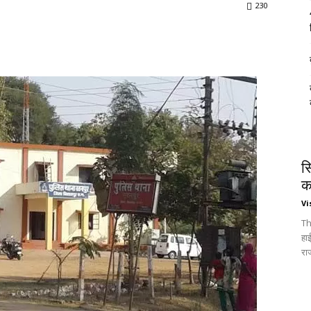
230
स
क
Vi
Th
हा
रा